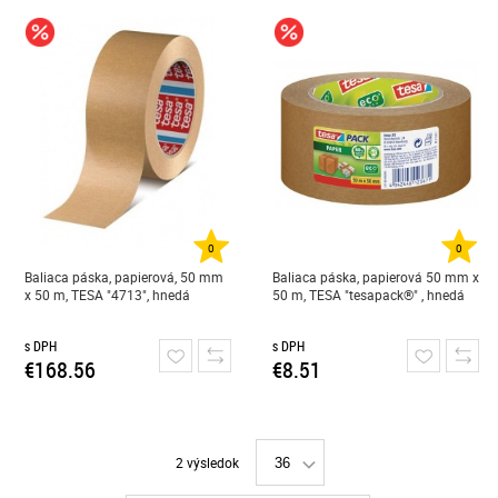
0
0
Baliaca páska, papierová, 50 mm
Baliaca páska, papierová 50 mm x
x 50 m, TESA "4713", hnedá
50 m, TESA "tesapack®" , hnedá
s DPH
s DPH
€168.56
€8.51
2 výsledok
36