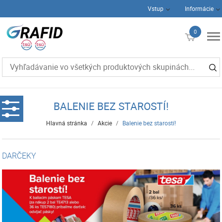
Vstup
Informácie
0
€0
BALENIE BEZ STAROSTÍ!
Hlavná stránka
/
Akcie
/
Balenie bez starostí!
DARČEKY