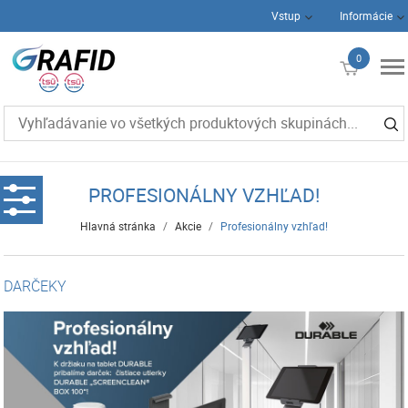
Vstup
Informácie
0
€0
PROFESIONÁLNY VZHĽAD!
Hlavná stránka
/
Akcie
/
Profesionálny vzhľad!
DARČEKY