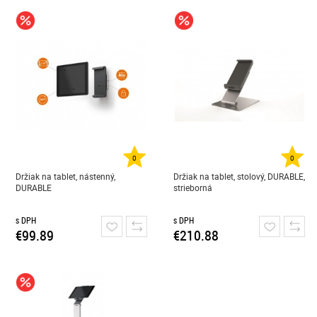
0
0
Držiak na tablet, nástenný,
Držiak na tablet, stolový, DURABLE,
DURABLE
strieborná
s DPH
s DPH
€99.89
€210.88