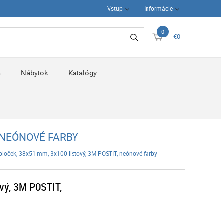
Vstup
Informácie
0
€0
a
Nábytok
Katalógy
, NEÓNOVÉ FARBY
bloček, 38x51 mm, 3x100 listový, 3M POSTIT, neónové farby
vý, 3M POSTIT,