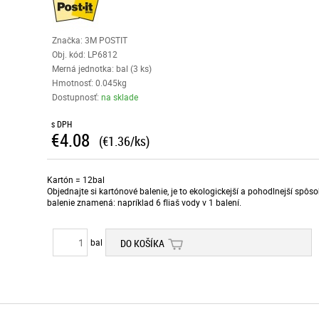
Značka: 3M POSTIT
Obj. kód:
LP6812
Merná jednotka: bal (3 ks)
Hmotnosť: 0.045kg
Dostupnosť:
na sklade
s DPH
€4.08
(€1.36/ks)
Kartón = 12bal
Objednajte si kartónové balenie, je to ekologickejší a pohodlnejší spô
balenie znamená: napríklad 6 fliaš vody v 1 balení.
bal
DO KOŠÍKA