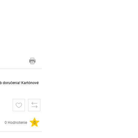
sob doručenia! Kartónové
0 Hodnotenie
0