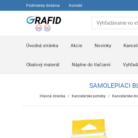
Podmienky dodania
Kontakt
Úvodná stránka
Akcie
Novinky
Kancel
Obalový materál
Náplne do tlačiarní
Vyhľad
SAMOLEPIACI BL
Hlavná stránka
/
Kancelárske potreby
/
Kancelárske do