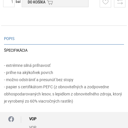
bal
DO KOŠÍKA
POPIS
ŠPECIFIKÁCIA
- extrémne silná priľnavosť
- priľne na akýkoľvek povrch
- možno odstrániť a presunúť bez stopy
- papier s certifikátom PEFC (z obnoviteľných a zodpovedne
obhospodarovaných lesov, s lepidlom z obnoviteľného zdroja, ktorý
je vyrobený zo 60% viacročných rastlín)
VOP
VOP