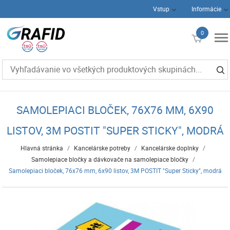
Vstup
Informácie
0
€0
SAMOLEPIACI BLOČEK, 76X76 MM, 6X90
LISTOV, 3M POSTIT "SUPER STICKY", MODRÁ
Hlavná stránka
/
Kancelárske potreby
/
Kancelárske doplnky
/
Samolepiace bločky a dávkovače na samolepiace bločky
/
Samolepiaci bloček, 76x76 mm, 6x90 listov, 3M POSTIT "Super Sticky", modrá