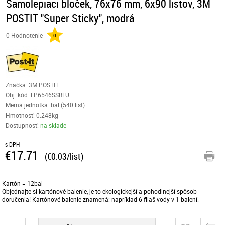
Samolepiaci bloček, 76x76 mm, 6x90 listov, 3M
POSTIT "Super Sticky", modrá
0 Hodnotenie
0
Značka: 3M POSTIT
Obj. kód:
LP6546SSBLU
Merná jednotka: bal (540 list)
Hmotnosť: 0.248kg
Dostupnosť:
na sklade
s DPH
€17.71
(€0.03/list)
Kartón = 12bal
Objednajte si kartónové balenie, je to ekologickejší a pohodlnejší spôsob
doručenia! Kartónové balenie znamená: napríklad 6 fliaš vody v 1 balení.