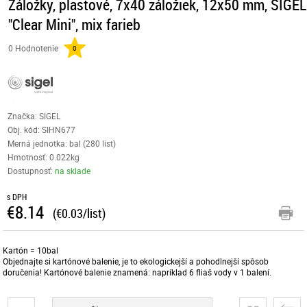
Záložky, plastové, 7x40 záložiek, 12x50 mm, SIGEL
"Clear Mini", mix farieb
0 Hodnotenie
0
Značka: SIGEL
Obj. kód:
SIHN677
Merná jednotka: bal (280 list)
Hmotnosť: 0.022kg
Dostupnosť:
na sklade
s DPH
€8.14
(€0.03/list)
Kartón = 10bal
Objednajte si kartónové balenie, je to ekologickejší a pohodlnejší spôsob
doručenia! Kartónové balenie znamená: napríklad 6 fliaš vody v 1 balení.