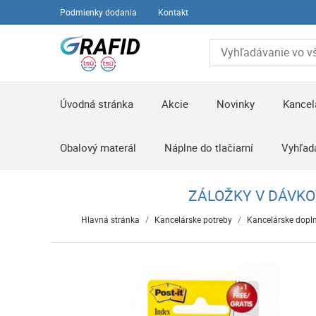
Podmienky dodania
Kontakt
Úvodná stránka
Akcie
Novinky
Kancel
Obalový materál
Náplne do tlačiarní
Vyhľad
ZÁLOŽKY V DÁVKOV
Hlavná stránka
/
Kancelárske potreby
/
Kancelárske dopl