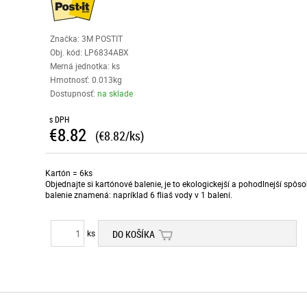
Značka: 3M POSTIT
Obj. kód:
LP6834ABX
Merná jednotka: ks
Hmotnosť: 0.013kg
Dostupnosť:
na sklade
s DPH
€8.82
(€8.82/ks)
Kartón = 6ks
Objednajte si kartónové balenie, je to ekologickejší a pohodlnejší spô
balenie znamená: napríklad 6 fliaš vody v 1 balení.
ks
DO KOŠÍKA