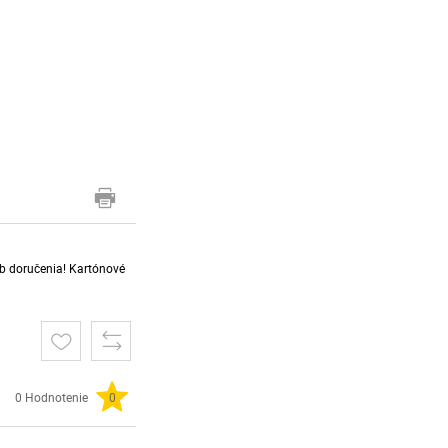
sob doručenia! Kartónové
0 Hodnotenie
0