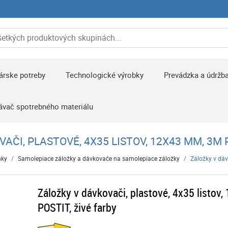
árske potreby
Technologické výrobky
Prevádzka a údržb
ávač spotrebného materiálu
AČI, PLASTOVÉ, 4X35 LISTOV, 12X43 MM, 3M P
nky
/
Samolepiace záložky a dávkovače na samolepiace záložky
/
Záložky v dáv
Záložky v dávkovači, plastové, 4x35 listov
POSTIT, živé farby