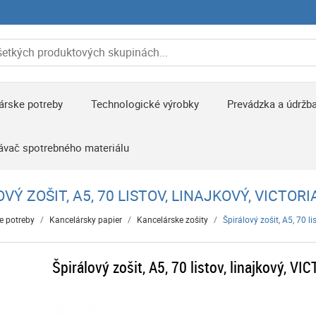
árske potreby
Technologické výrobky
Prevádzka a údržb
ávač spotrebného materiálu
VÝ ZOŠIT, A5, 70 LISTOV, LINAJKOVÝ, VICTOR
e potreby
/
Kancelársky papier
/
Kancelárske zošity
/
Špirálový zošit, A5, 70 l
Špirálový zošit, A5, 70 listov, linajkový, V