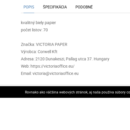
POPIS
ŠPECIFIKÁCIA
PODOBNÉ
kvalitný biely papier
počet listov: 70
Značka: VICTORIA PAPER
Výrobca: Corwell Kft
Adresa: 2120 Dunakeszi, Pallag utca 37. Hungary
Web: https://victoriaoffice.eu/
Email: victoria@victoriaoffice.eu
VOP
Rovnako ako väčšina webových stránok, aj naša používa súbory coo
VOP
Odstúpenie od zmluvy
© 2026 Všetky práva vyhradené..