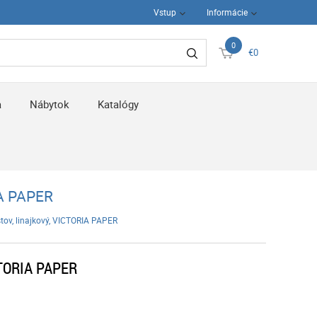
Vstup
Informácie
0
€0
a
Nábytok
Katalógy
IA PAPER
istov, linajkový, VICTORIA PAPER
ICTORIA PAPER