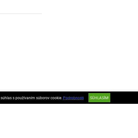
e súhlas s používaním súborov cookie.
Podrobnosti
SÚHLASÍM!