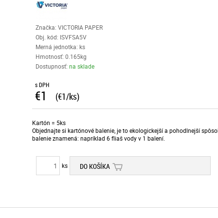
Značka: VICTORIA PAPER
Obj. kód:
ISVFSA5V
Merná jednotka: ks
Hmotnosť: 0.165kg
Dostupnosť:
na sklade
s DPH
€1
(€1/ks)
Kartón = 5ks
Objednajte si kartónové balenie, je to ekologickejší a pohodlnejší spô
balenie znamená: napríklad 6 fliaš vody v 1 balení.
ks
DO KOŠÍKA