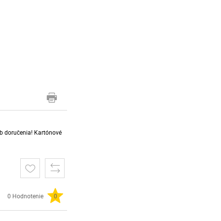
sob doručenia! Kartónové
0 Hodnotenie
0