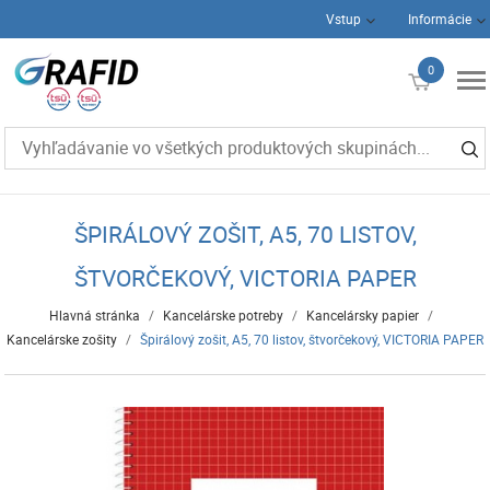
Vstup
Informácie
0
€0
ŠPIRÁLOVÝ ZOŠIT, A5, 70 LISTOV,
ŠTVORČEKOVÝ, VICTORIA PAPER
Hlavná stránka
/
Kancelárske potreby
/
Kancelársky papier
/
Kancelárske zošity
/
Špirálový zošit, A5, 70 listov, štvorčekový, VICTORIA PAPER