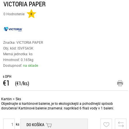
VICTORIA PAPER
0 Hodnotenie
0
Značka: VICTORIA PAPER
Obj. kód:
ISVFSA5K
Merná jednotka: ks
Hmotnosť: 0.165kg
Dostupnosť:
na sklade
s DPH
€1
(€1/ks)
Kartón = 5ks
Objednajte si kartónové balenie, je to ekologickejší a pohodlnejší spôsob
doručenia! Kartónové balenie znamená: napríklad 6 fliaš vody v 1 balení.
ks
DO KOŠÍKA