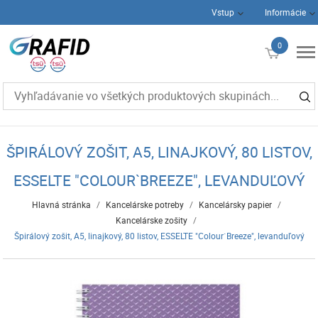
Vstup
Informácie
0
€0
ŠPIRÁLOVÝ ZOŠIT, A5, LINAJKOVÝ, 80 LISTOV,
ESSELTE "COLOUR`BREEZE", LEVANDUĽOVÝ
Hlavná stránka
/
Kancelárske potreby
/
Kancelársky papier
/
Kancelárske zošity
/
Špirálový zošit, A5, linajkový, 80 listov, ESSELTE "Colour`Breeze", levanduľový