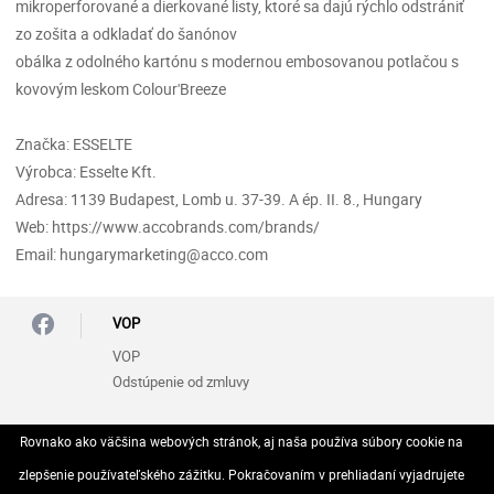
mikroperforované a dierkované listy, ktoré sa dajú rýchlo odstrániť
zo zošita a odkladať do šanónov
obálka z odolného kartónu s modernou embosovanou potlačou s
kovovým leskom Colour'Breeze
Značka: ESSELTE
Výrobca: Esselte Kft.
Adresa: 1139 Budapest, Lomb u. 37-39. A ép. II. 8., Hungary
Web: https://www.accobrands.com/brands/
Email: hungarymarketing@acco.com
VOP
VOP
Odstúpenie od zmluvy
Zásady ochrany osobných údajov (GDPR)
Rovnako ako väčšina webových stránok, aj naša používa súbory cookie na
Vyhlásenie o ochrane osobných údajov
zlepšenie používateľského zážitku. Pokračovaním v prehliadaní vyjadrujete