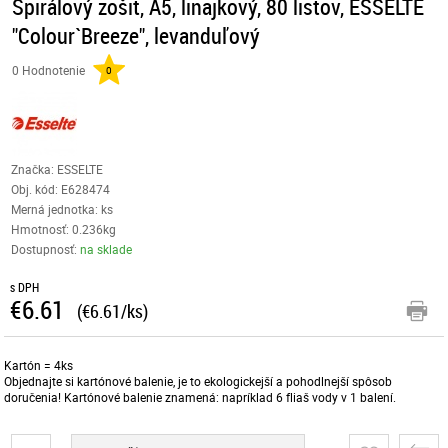
Špirálový zošit, A5, linajkový, 80 listov, ESSELTE
"Colour`Breeze", levanduľový
0 Hodnotenie
0
Značka: ESSELTE
Obj. kód:
E628474
Merná jednotka: ks
Hmotnosť: 0.236kg
Dostupnosť:
na sklade
s DPH
€6.61
(€6.61/ks)
Kartón = 4ks
Objednajte si kartónové balenie, je to ekologickejší a pohodlnejší spôsob
doručenia! Kartónové balenie znamená: napríklad 6 fliaš vody v 1 balení.