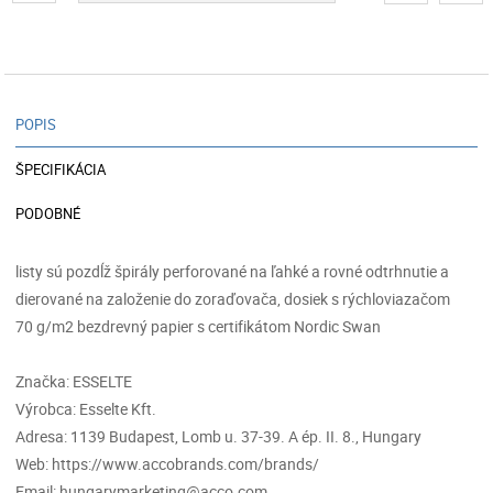
POPIS
ŠPECIFIKÁCIA
PODOBNÉ
listy sú pozdĺž špirály perforované na ľahké a rovné odtrhnutie a
dierované na založenie do zoraďovača, dosiek s rýchloviazačom
70 g/m2 bezdrevný papier s certifikátom Nordic Swan
Značka: ESSELTE
Výrobca: Esselte Kft.
Adresa: 1139 Budapest, Lomb u. 37-39. A ép. II. 8., Hungary
Web: https://www.accobrands.com/brands/
Email: hungarymarketing@acco.com