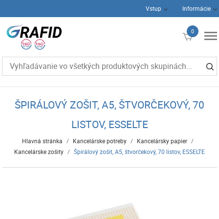
Vstup
Informácie
0
€0
ŠPIRÁLOVÝ ZOŠIT, A5, ŠTVORČEKOVÝ, 70
LISTOV, ESSELTE
Hlavná stránka
/
Kancelárske potreby
/
Kancelársky papier
/
Kancelárske zošity
/
Špirálový zošit, A5, štvorčekový, 70 listov, ESSELTE