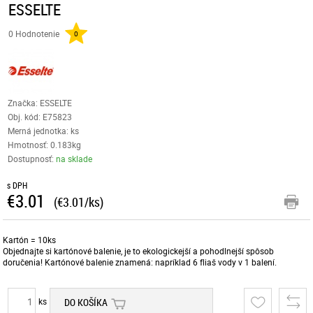
ESSELTE
0 Hodnotenie
0
Značka: ESSELTE
Obj. kód:
E75823
Merná jednotka: ks
Hmotnosť: 0.183kg
Dostupnosť:
na sklade
s DPH
€3.01
(€3.01/ks)
Kartón = 10ks
Objednajte si kartónové balenie, je to ekologickejší a pohodlnejší spôsob
doručenia! Kartónové balenie znamená: napríklad 6 fliaš vody v 1 balení.
ks
DO KOŠÍKA