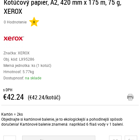
Kotúčový papier, A2, 420 mm x 175 m, 75 g,
XEROX
0 Hodnotenie
0
Značka: XEROX
Obj. kód:
LX95286
Merná jednotka: ks (1 kotúč)
Hmotnosť: 5.77kg
Dostupnosť:
na sklade
s DPH
€42.24
(€42.24/kotúč)
Kartón = 2ks
Objednajte si kartónové balenie, je to ekologickejší a pohodlnejší spôsob
doručenia! Kartónové balenie znamená: napríklad 6 fliaš vody v 1 balení.