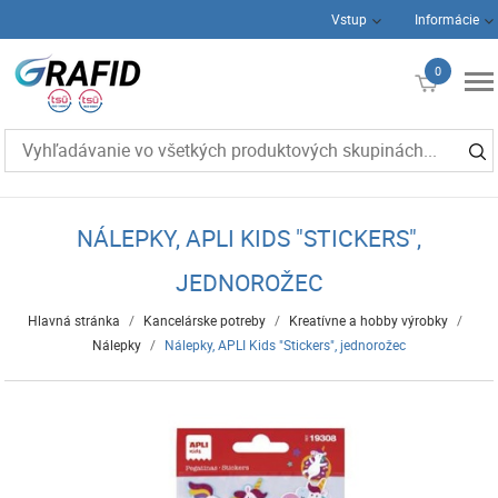
Vstup
Informácie
0
€0
NÁLEPKY, APLI KIDS "STICKERS",
JEDNOROŽEC
Hlavná stránka
/
Kancelárske potreby
/
Kreatívne a hobby výrobky
/
Nálepky
/
Nálepky, APLI Kids "Stickers", jednorožec