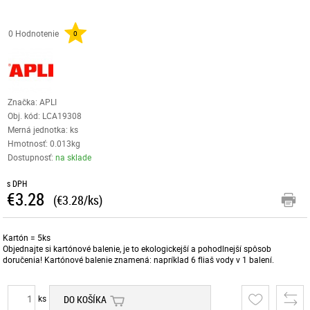
0 Hodnotenie
0
Značka: APLI
Obj. kód:
LCA19308
Merná jednotka: ks
Hmotnosť: 0.013kg
Dostupnosť:
na sklade
s DPH
€3.28
(€3.28/ks)
Kartón = 5ks
Objednajte si kartónové balenie, je to ekologickejší a pohodlnejší spôsob
doručenia! Kartónové balenie znamená: napríklad 6 fliaš vody v 1 balení.
ks
DO KOŠÍKA