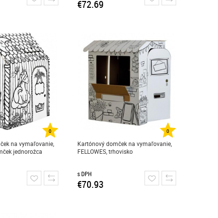
€72.69
0
0
ček na vymaľovanie,
Kartónový domček na vymaľovanie,
ček jednorožca
FELLOWES, trhovisko
s DPH
€70.93