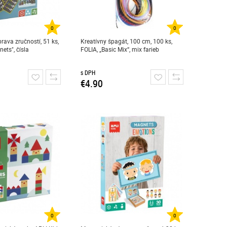
0
0
ava zručností, 51 ks,
Kreatívny špagát, 100 cm, 100 ks,
ets", čísla
FOLIA, „Basic Mix“, mix farieb
s DPH
€4.90
0
0