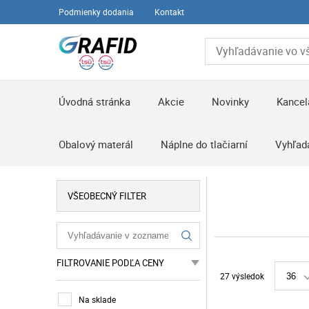
Podmienky dodania
Kontakt
Úvodná stránka
Akcie
Novinky
Kancel
Obalový materál
Náplne do tlačiarní
Vyhľad
VŠEOBECNÝ FILTER
FILTROVANIE PODĽA CENY
27 výsledok
36
Na sklade