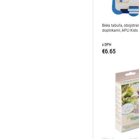
Biela tabuľa, obojstra
doplnkami, APLI Kids
s DPH
€6.65