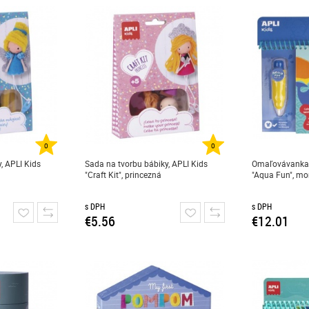
0
0
, APLI Kids
Sada na tvorbu bábiky, APLI Kids
Omaľovávanka,
"Craft Kit", princezná
"Aqua Fun", mo
s DPH
s DPH
€5.56
€12.01