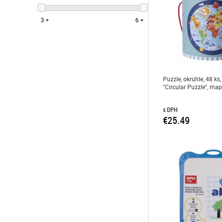
sada na tvorenie
3 +
6 +
sada na výrobu šperkov
Puzzle, okrúhle, 48 ks
"Circular Puzzle", ma
s DPH
€25.49