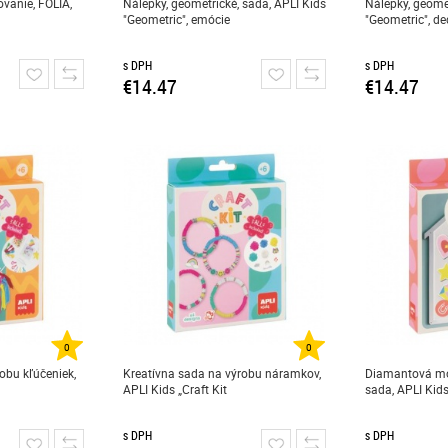
vanie, FOLIA,
Nálepky, geometrické, sada, APLI Kids
Nálepky, geomet
"Geometric", emócie
"Geometric", de
s DPH
s DPH
€14.47
€14.47
0
0
obu kľúčeniek,
Kreatívna sada na výrobu náramkov,
Diamantová mo
APLI Kids „Craft Kit
sada, APLI Kids 
s DPH
s DPH