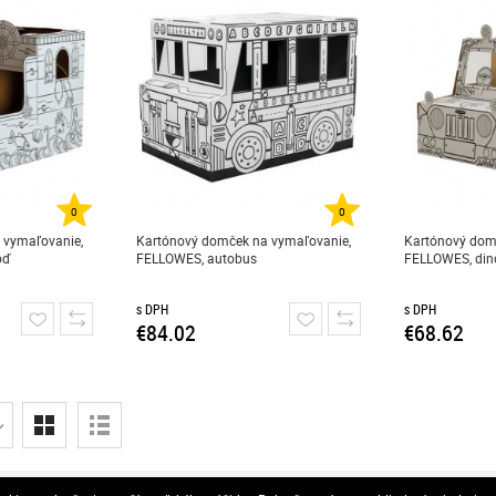
0
0
 vymaľovanie,
Kartónový domček na vymaľovanie,
Kartónový dom
oď
FELLOWES, autobus
FELLOWES, dino
s DPH
s DPH
€84.02
€68.62