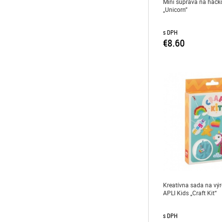
Mini súprava na háčko
„Unicorn”
s DPH
€8.60
Kreatívna sada na výr
APLI Kids „Craft Kit“
s DPH