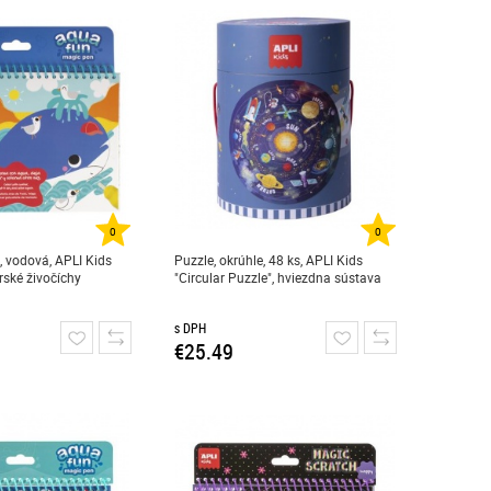
0
0
 vodová, APLI Kids
Puzzle, okrúhle, 48 ks, APLI Kids
rské živočíchy
"Circular Puzzle", hviezdna sústava
s DPH
€25.49