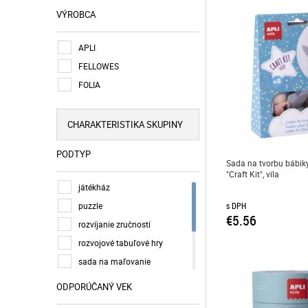
VÝROBCA
APLI
FELLOWES
FOLIA
CHARAKTERISTIKA SKUPINY
PODTYP
Sada na tvorbu bábiky
"Craft Kit", víla
játékház
puzzle
s DPH
€5.56
rozvíjanie zručností
rozvojové tabuľové hry
sada na maľovanie
sada na škrabanie
ODPORÚČANÝ VEK
sada na tvorbu bábiky