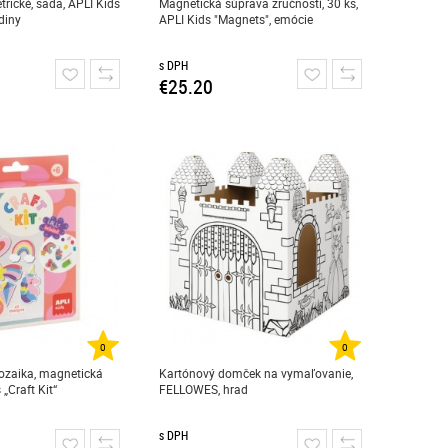
rické, sada, APLI Kids
Magnetická súprava zručností, 30 ks,
diny
APLI Kids "Magnets", emócie
s DPH
€25.20
0
0
zaika, magnetická
Kartónový domček na vymaľovanie,
„Craft Kit“
FELLOWES, hrad
s DPH