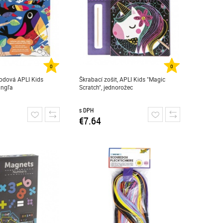
0
0
odová APLI Kids
Škrabací zošit, APLI Kids "Magic
ungľa
Scratch", jednorožec
s DPH
€7.64