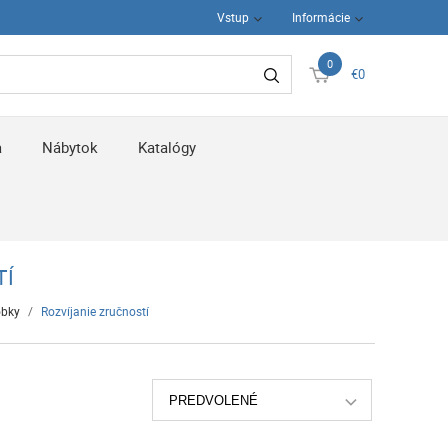
Vstup
Informácie
0
€0
a
Nábytok
Katalógy
TÍ
obky
/
Rozvíjanie zručností
PREDVOLENÉ