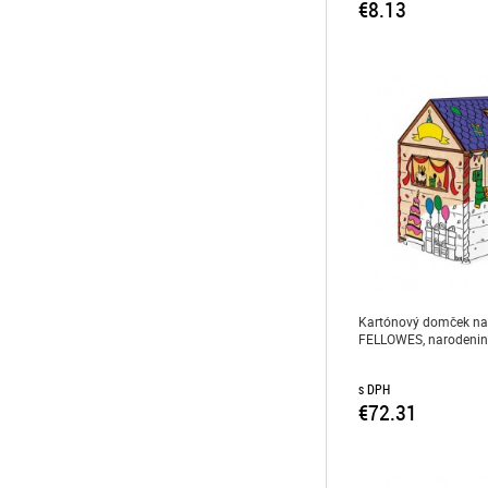
€8.13
Kartónový domček na
FELLOWES, narodeni
s DPH
€72.31