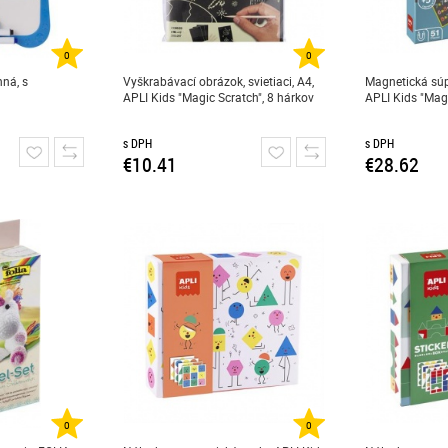
0
0
nná, s
Vyškrabávací obrázok, svietiaci, A4,
Magnetická súpr
APLI Kids "Magic Scratch", 8 hárkov
APLI Kids "Magn
s DPH
s DPH
€10.41
€28.62
0
0