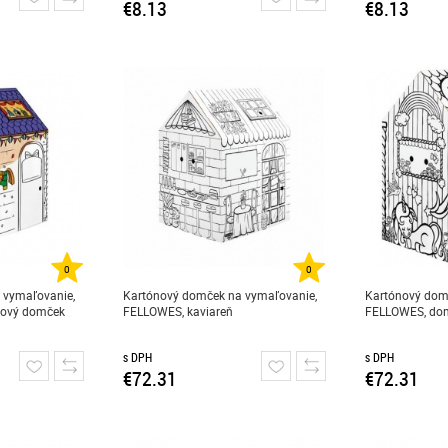
€8.13
€8.13
0
0
 vymaľovanie,
Kartónový domček na vymaľovanie,
Kartónový dom
nový domček
FELLOWES, kaviareň
FELLOWES, dom
s DPH
s DPH
€72.31
€72.31