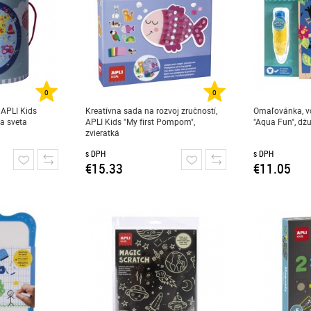
0
0
, APLI Kids
Kreatívna sada na rozvoj zručností,
Omaľovánka, v
pa sveta
APLI Kids "My first Pompom",
"Aqua Fun", dž
zvieratká
s DPH
s DPH
€15.33
€11.05