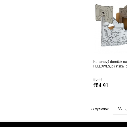
Kartónový domček na
FELLOWES, pirátska l
s DPH
€54.91
27 výsledok
36