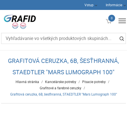
Vstup
Informácie
0
€0
GRAFITOVÁ CERUZKA, 6B, ŠESŤHRANNÁ,
STAEDTLER "MARS LUMOGRAPH 100"
Hlavná stránka
/
Kancelárske potreby
/
Písacie potreby
/
Grafitové a farebné ceruzky
/
Grafitová ceruzka, 6B, šesťhranná, STAEDTLER "Mars Lumograph 100"