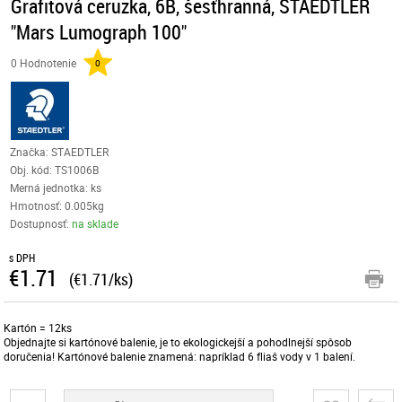
Grafitová ceruzka, 6B, šesťhranná, STAEDTLER
"Mars Lumograph 100"
0 Hodnotenie
0
Značka: STAEDTLER
Obj. kód:
TS1006B
Merná jednotka: ks
Hmotnosť: 0.005kg
Dostupnosť:
na sklade
s DPH
€1.71
(€1.71/ks)
Kartón = 12ks
Objednajte si kartónové balenie, je to ekologickejší a pohodlnejší spôsob
doručenia! Kartónové balenie znamená: napríklad 6 fliaš vody v 1 balení.