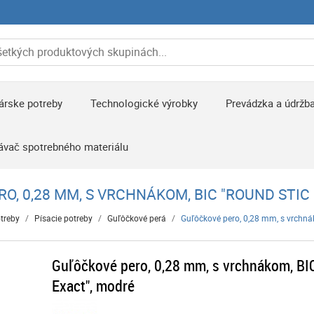
árske potreby
Technologické výrobky
Prevádzka a údržb
ávač spotrebného materiálu
O, 0,28 MM, S VRCHNÁKOM, BIC "ROUND STIC
treby
/
Písacie potreby
/
Guľôčkové perá
/
Guľôčkové pero, 0,28 mm, s vrchná
Guľôčkové pero, 0,28 mm, s vrchnákom, BI
Exact", modré