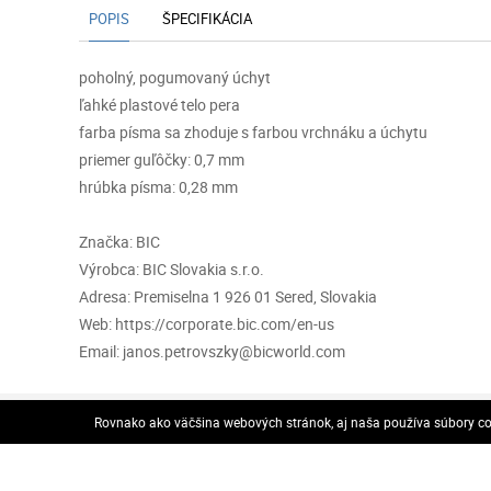
POPIS
ŠPECIFIKÁCIA
poholný, pogumovaný úchyt
ľahké plastové telo pera
farba písma sa zhoduje s farbou vrchnáku a úchytu
priemer guľôčky: 0,7 mm
hrúbka písma: 0,28 mm
Značka: BIC
Výrobca: BIC Slovakia s.r.o.
Adresa: Premiselna 1 926 01 Sered, Slovakia
Web: https://corporate.bic.com/en-us
Email: janos.petrovszky@bicworld.com
VOP
Rovnako ako väčšina webových stránok, aj naša používa súbory coo
VOP
Odstúpenie od zmluvy