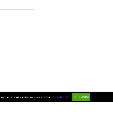
e súhlas s používaním súborov cookie.
Podrobnosti
SÚHLASÍM!