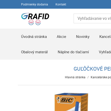
Podmienky dodania
Kontakt
Úvodná stránka
Akcie
Novinky
Kancel
Obalový materál
Náplne do tlačiarní
Vyhľad
GUĽÔČKOVÉ PER
Hlavná stránka
/
Kancelárske po