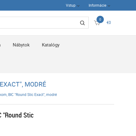
Vstup
Informácie
0
€0
a
Nábytok
Katalógy
 EXACT", MODRÉ
kom, BIC "Round Stic Exact", modré
C "Round Stic