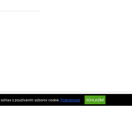
e súhlas s používaním súborov cookie.
Podrobnosti
SÚHLASÍM!