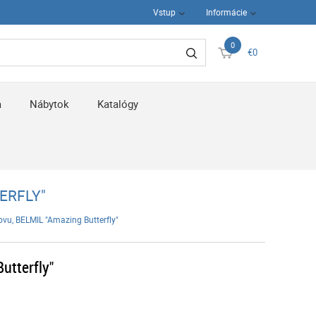
Vstup
Informácie
0
€0
a
Nábytok
Katalógy
ERFLY"
ovu, BELMIL "Amazing Butterfly"
utterfly"