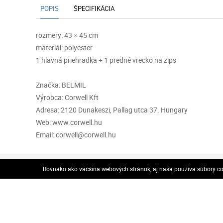
POPIS
ŠPECIFIKÁCIA
rozmery: 43 × 45 cm
materiál: polyester
1 hlavná priehradka + 1 predné vrecko na zips
Značka: BELMIL
Výrobca: Corwell Kft
Adresa: 2120 Dunakeszi, Pallag utca 37. Hungary
Web: www.corwell.hu
Email: corwell@corwell.hu
VOP
Rovnako ako väčšina webových stránok, aj naša používa súbory coo
VOP
Odstúpenie od zmluvy