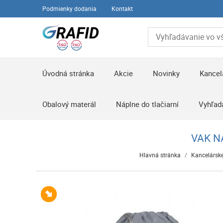
Podmienky dodania
Kontakt
Úvodná stránka
Akcie
Novinky
Kancel
Obalový materál
Náplne do tlačiarní
Vyhľad
VAK N
Hlavná stránka
/
Kancelárske