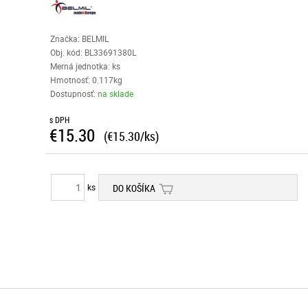
Značka: BELMIL
Obj. kód:
BL33691380L
Merná jednotka: ks
Hmotnosť: 0.117kg
Dostupnosť:
na sklade
s DPH
€15.30
(€15.30/ks)
ks
DO KOŠÍKA