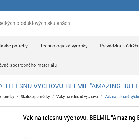
árske potreby
Technologické výrobky
Prevádzka a údržb
ávač spotrebného materiálu
A TELESNÚ VÝCHOVU, BELMIL "AMAZING BUTT
 potreby
/
Školské pomôcky
/
Vaky na telesnú výchovu
/
Vak na telesnú vých
Vak na telesnú výchovu, BELMIL "Amazing B