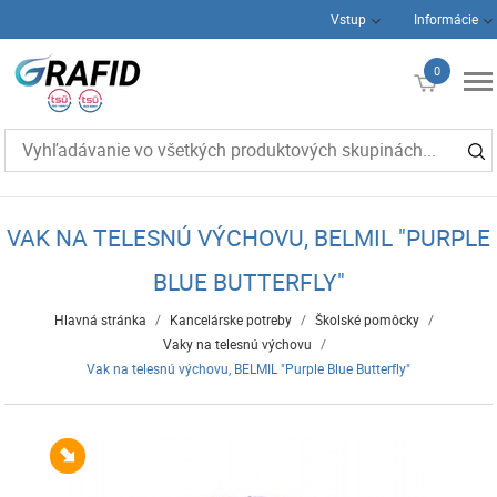
Vstup
Informácie
0
€0
VAK NA TELESNÚ VÝCHOVU, BELMIL "PURPLE
BLUE BUTTERFLY"
Hlavná stránka
/
Kancelárske potreby
/
Školské pomôcky
/
Vaky na telesnú výchovu
/
Vak na telesnú výchovu, BELMIL "Purple Blue Butterfly"