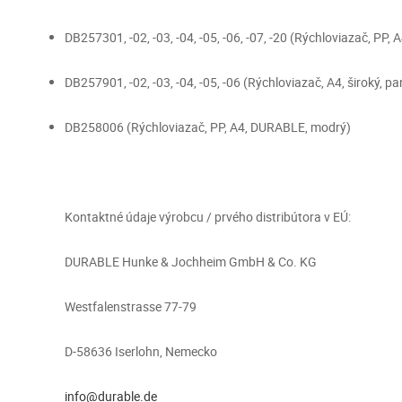
DB257301, -02, -03, -04, -05, -06, -07, -20 (Rýchloviazač, P
DB257901, -02, -03, -04, -05, -06 (Rýchloviazač, A4, širok
DB258006 (Rýchloviazač, PP, A4, DURABLE, modrý)
Kontaktné údaje výrobcu / prvého distribútora v EÚ:
DURABLE Hunke & Jochheim GmbH & Co. KG
Westfalenstrasse 77-79
D-58636 Iserlohn, Nemecko
info@durable.de