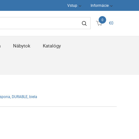
Vstup
Informácie
0
€0
a
Nábytok
Katalógy
 spona, DURABLE, biela