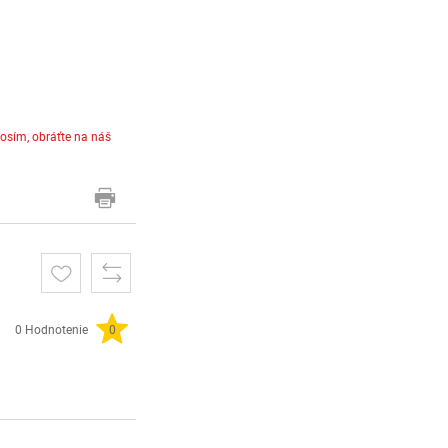
rosím, obráťte na náš
0 Hodnotenie
0