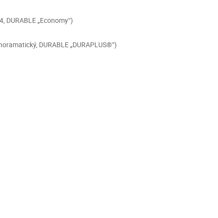
P, A4, DURABLE „Economy“)
ý, panoramatický, DURABLE „DURAPLUS®“)