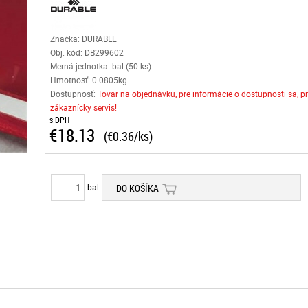
Značka: DURABLE
Obj. kód:
DB299602
Merná jednotka: bal (50 ks)
Hmotnosť: 0.0805kg
Dostupnosť:
Tovar na objednávku, pre informácie o dostupnosti sa, p
zákaznícky servis!
s DPH
€18.13
(€0.36/ks)
bal
DO KOŠÍKA