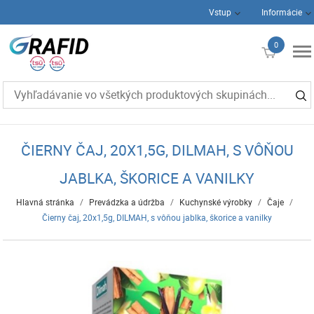
Vstup
Informácie
0
€0
ČIERNY ČAJ, 20X1,5G, DILMAH, S VÔŇOU
JABLKA, ŠKORICE A VANILKY
Hlavná stránka
/
Prevádzka a údržba
/
Kuchynské výrobky
/
Čaje
/
Čierny čaj, 20x1,5g, DILMAH, s vôňou jablka, škorice a vanilky