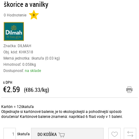
škorice a vanilky
0 Hodnotenie
0
Značka: DILMAH
Obj. kód:
KHK518
Merná jednotka: škatuľa (0.03 kg)
Hmotnosť: 0.058kg
Dostupnosť:
na sklade
s DPH
€2.59
(€86.33/kg)
Kartón = 12škatuľa
Objednajte si kartónové balenie, je to ekologickejší a pohodlnejší spôsob
doručenia! Kartónové balenie znamená: napríklad 6 fliaš vody v 1 balení.
škatuľa
DO KOŠÍKA