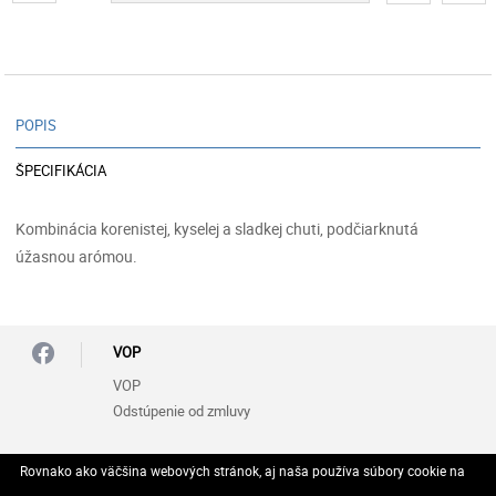
POPIS
ŠPECIFIKÁCIA
Kombinácia korenistej, kyselej a sladkej chuti, podčiarknutá
úžasnou arómou.
VOP
VOP
Odstúpenie od zmluvy
Zásady ochrany osobných údajov (GDPR)
Rovnako ako väčšina webových stránok, aj naša používa súbory cookie na
Vyhlásenie o ochrane osobných údajov