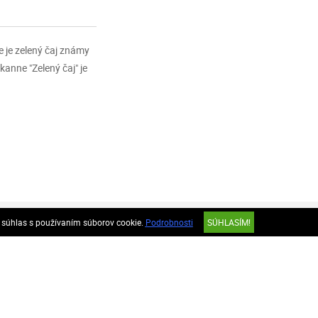
e je zelený čaj známy
anne "Zelený čaj" je
e súhlas s používaním súborov cookie.
Podrobnosti
SÚHLASÍM!