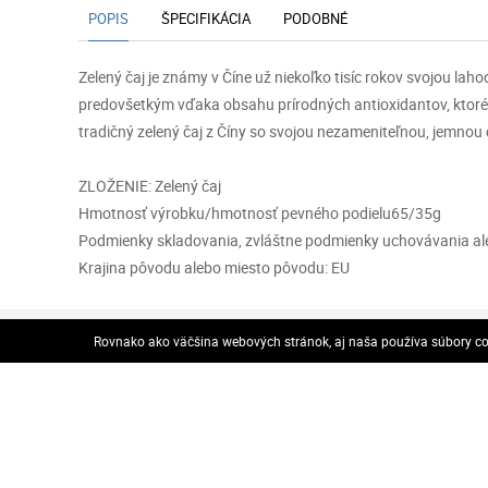
POPIS
ŠPECIFIKÁCIA
PODOBNÉ
Zelený čaj je známy v Číne už niekoľko tisíc rokov svojou l
predovšetkým vďaka obsahu prírodných antioxidantov, ktoré o
tradičný zelený čaj z Číny so svojou nezameniteľnou, jemnou
ZLOŽENIE: Zelený čaj
Hmotnosť výrobku/hmotnosť pevného podielu65/35g
Podmienky skladovania, zvláštne podmienky uchovávania aleb
Krajina pôvodu alebo miesto pôvodu: EU
VOP
Rovnako ako väčšina webových stránok, aj naša používa súbory coo
VOP
Odstúpenie od zmluvy
© 2026 Všetky práva vyhradené..