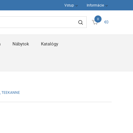
Vstup
Informácie
0
€0
a
Nábytok
Katalógy
 g, TEEKANNE