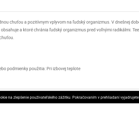
ahodnou chuťou a pozitívnym vplyvom na ľudský organizmus. V dnešnej dob
bsahuje a ktoré chránia ľudský organizmus pred voľnými radikálmi. Teek
 chuťou.
o podmienky použitia: Pri izbovej teplote
Zásady ochrany osobných údajov
kie na zlepšenie používateľského zážitku. Pokračovaním v prehliadaní vyjadrujet
(GDPR)
Vyhlásenie o ochrane osobných údajov