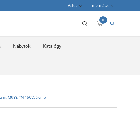
Vstup
Informácie
0
€0
a
Nábytok
Katalógy
ami, MUSE, "M-15GL", čierne