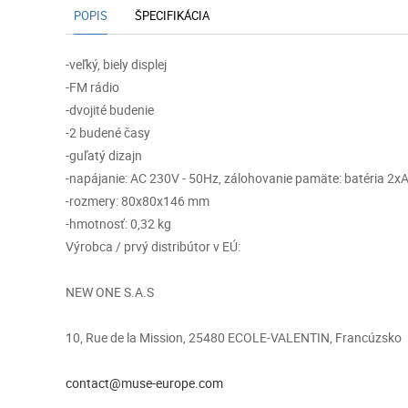
POPIS
ŠPECIFIKÁCIA
-veľký, biely displej
-FM rádio
-dvojité budenie
-2 budené časy
-guľatý dizajn
-napájanie: AC 230V - 50Hz, zálohovanie pamäte: batéria 2xA
-rozmery: 80x80x146 mm
-hmotnosť: 0,32 kg
Výrobca / prvý distribútor v EÚ:
NEW ONE S.A.S
10, Rue de la Mission, 25480 ECOLE-VALENTIN, Francúzsko
contact@muse-europe.com