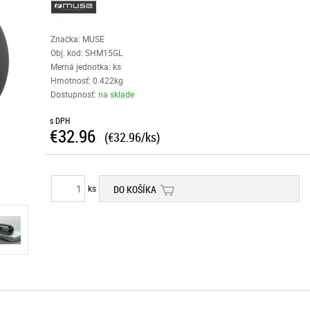
Značka: MUSE
Obj. kód:
SHM15GL
Merná jednotka: ks
Hmotnosť: 0.422kg
Dostupnosť:
na sklade
s DPH
€32.96
(€32.96/ks)
ks
DO KOŠÍKA