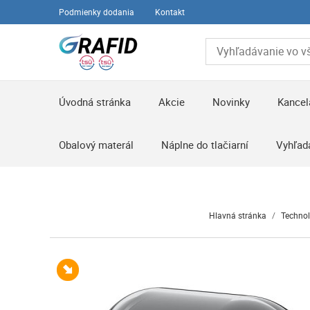
Podmienky dodania
Kontakt
Úvodná stránka
Akcie
Novinky
Kancel
Obalový materál
Náplne do tlačiarní
Vyhľad
Hlavná stránka
/
Technol