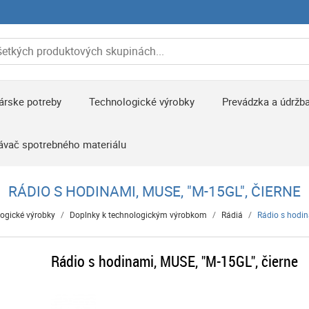
árske potreby
Technologické výrobky
Prevádzka a údržb
ávač spotrebného materiálu
RÁDIO S HODINAMI, MUSE, "M-15GL", ČIERNE
ogické výrobky
/
Doplnky k technologickým výrobkom
/
Rádiá
/
Rádio s hodin
Rádio s hodinami, MUSE, "M-15GL", čierne