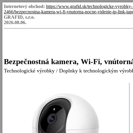
Internetový obchod:
https://www.grafid.sk/technologicke-vyrobky
2466/bezpecnostna-kamera-wi-fi-vnutorna-nocne-videnie-tp-link-ta
GRAFID, s.r.o.
2026.08.06.
Bezpečnostná kamera, Wi-Fi, vnútorn
Technologické výrobky
/
Doplnky k technologickým výro