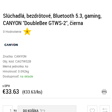
Slúchadlá, bezdrôtové, Bluetooth 5.3, gaming,
CANYON "DoubleBee GTWS-2", čierna
0 Hodnotenie
0
Značka: CANYON
Obj. kód:
CAGTWS2B
Merná jednotka: ks
Hmotnosť: 0.092kg
Dostupnosť:
na sklade
s DPH
€33.63
(€33.63/ks)
ks
DO KOŠÍKA