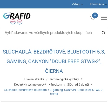
Vstup
Informácie
0
€0
SLÚCHADLÁ, BEZDRÔTOVÉ, BLUETOOTH 5.3,
GAMING, CANYON "DOUBLEBEE GTWS-2",
ČIERNA
Hlavná stránka
/
Technologické výrobky
/
Doplnky k technologickým výrobkom
/
Slúchadlá do uší
/
Slúchadlá, bezdrôtové, Bluetooth 5.3, gaming, CANYON "DoubleBee GTWS-2",
čierna