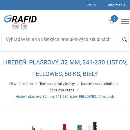
Vstup
Informácie
0
€0
HREBEŇ, PLASROVÝ, 32 MM, 241-280 LISTOV,
FELLOWES, 50 KS, BIELY
Hlavná stránka
/
Technologické výrobky
/
Kancelárska technika
/
Špirálová väzba
/
Hrebeň, plasrový, 32 mm, 241-280 listov, FELLOWES, 50 ks, biely