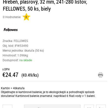
Hrebeň, plasrový, 32 mm, 241-280 listov,
FELLOWES, 50 ks, biely
0 Hodnotenie
0
Značka: FELLOWES
Obj. kód:
IFW53490
Merná jednotka: škatuľa (50 ks)
Hmotnosť: 1.096kg
Dostupnosť:
na sklade
s DPH
€24.47
(€0.49/ks)
Kartón = 4škatuľa
Objednajte si kartónové balenie, je to ekologickejší a pohodlnejší spôsob
doručenia! Kartónové balenie znamená: napríklad 6 fliaš vody v 1 balení.