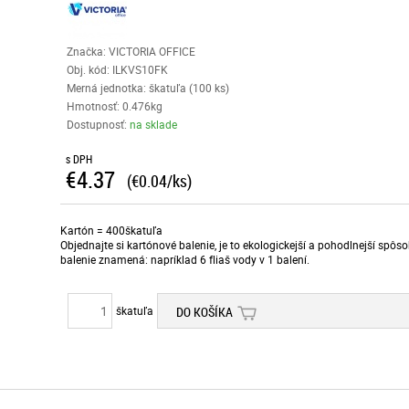
Značka: VICTORIA OFFICE
Obj. kód:
ILKVS10FK
Merná jednotka: škatuľa (100 ks)
Hmotnosť: 0.476kg
Dostupnosť:
na sklade
s DPH
€4.37
(€0.04/ks)
Kartón = 400škatuľa
Objednajte si kartónové balenie, je to ekologickejší a pohodlnejší spô
balenie znamená: napríklad 6 fliaš vody v 1 balení.
škatuľa
DO KOŠÍKA