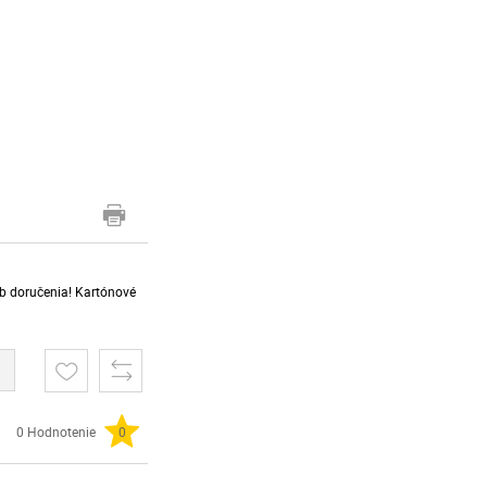
sob doručenia! Kartónové
0 Hodnotenie
0