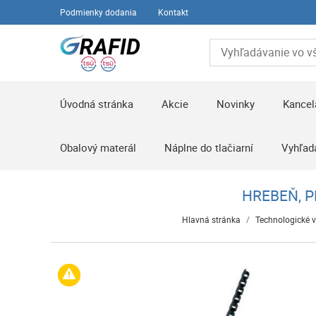
Podmienky dodania
Kontakt
Úvodná stránka
Akcie
Novinky
Kancel
Obalový materál
Náplne do tlačiarní
Vyhľad
HREBEŇ, P
Hlavná stránka
/
Technologické 