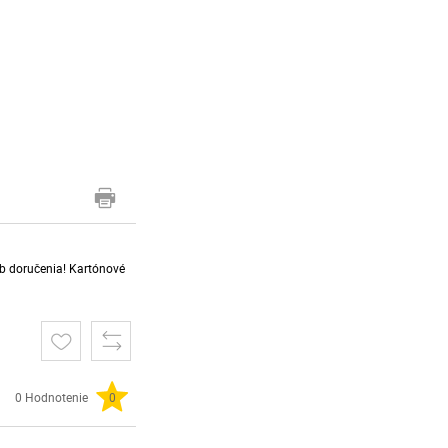
sob doručenia! Kartónové
0 Hodnotenie
0