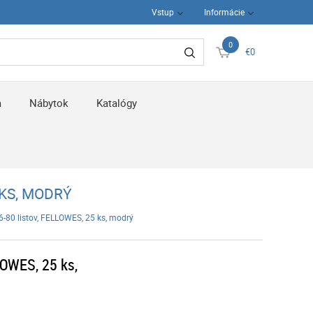
Vstup
Informácie
0
€0
a
Nábytok
Katalógy
 KS, MODRÝ
6-80 listov, FELLOWES, 25 ks, modrý
LOWES, 25 ks,