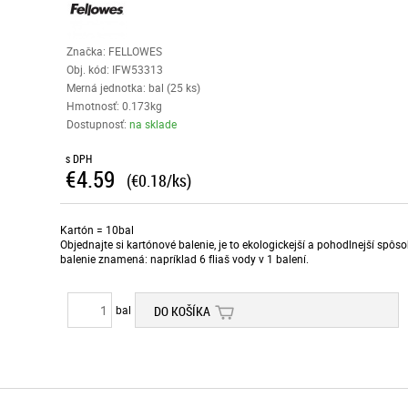
Značka: FELLOWES
Obj. kód:
IFW53313
Merná jednotka: bal (25 ks)
Hmotnosť: 0.173kg
Dostupnosť:
na sklade
s DPH
€4.59
(€0.18/ks)
Kartón = 10bal
Objednajte si kartónové balenie, je to ekologickejší a pohodlnejší spô
balenie znamená: napríklad 6 fliaš vody v 1 balení.
bal
DO KOŠÍKA