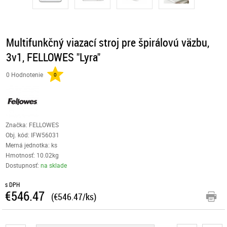
Multifunkčný viazací stroj pre špirálovú väzbu,
3v1, FELLOWES "Lyra"
0 Hodnotenie
0
Značka: FELLOWES
Obj. kód:
IFW56031
Merná jednotka: ks
Hmotnosť: 10.02kg
Dostupnosť:
na sklade
s DPH
€546.47
(€546.47/ks)