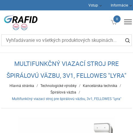
Vstup
Informácie
0
€0
MULTIFUNKČNÝ VIAZACÍ STROJ PRE
ŠPIRÁLOVÚ VÄZBU, 3V1, FELLOWES "LYRA"
Hlavná stránka
/
Technologické výrobky
/
Kancelárska technika
/
Špirálová väzba
/
Multifunkčný viazací stroj pre špirálovú väzbu, 3v1, FELLOWES "Lyra"