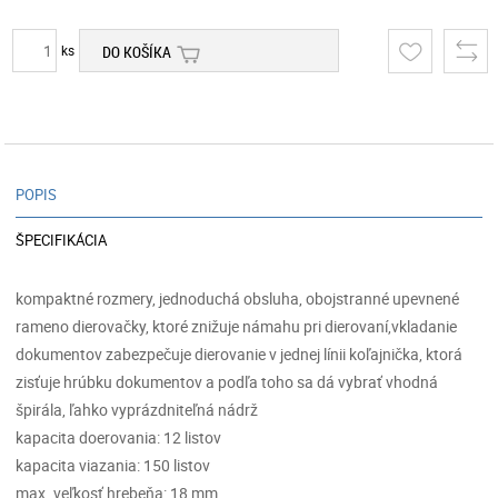
ks
DO KOŠÍKA
POPIS
ŠPECIFIKÁCIA
kompaktné rozmery, jednoduchá obsluha, obojstranné upevnené
rameno dierovačky, ktoré znižuje námahu pri dierovaní,vkladanie
dokumentov zabezpečuje dierovanie v jednej línii koľajnička, ktorá
zisťuje hrúbku dokumentov a podľa toho sa dá vybrať vhodná
špirála, ľahko vyprázdniteľná nádrž
kapacita doerovania: 12 listov
kapacita viazania: 150 listov
max. veľkosť hrebeňa: 18 mm