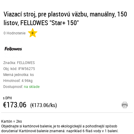
Viazací stroj, pre plastovú väzbu, manuálny, 150
listov, FELLOWES "Star+ 150"
0 Hodnotenie
0
Značka: FELLOWES
Obj. kód:
IFW56275
Merná jednotka: ks
Hmotnosť: 4.96kg
Dostupnosť:
na sklade
s DPH
€173.06
(€173.06/ks)
Kartón = 2ks
Objednajte si kartónové balenie, je to ekologickejší a pohodlnejší spôsob
doručenia! Kartónové balenie znamená: napríklad 6 fliaš vody v 1 balení.