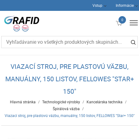
Vstup
Informácie
0
€0
VIAZACÍ STROJ, PRE PLASTOVÚ VÄZBU,
MANUÁLNY, 150 LISTOV, FELLOWES "STAR+
150"
Hlavná stránka
/
Technologické výrobky
/
Kancelárska technika
/
Špirálová väzba
/
Viazací stroj, pre plastovú väzbu, manuálny, 150 listov, FELLOWES "Star+ 150"