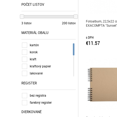
mix
POČET LISTOV
noty
s pomocnými linkami
Fotoalbum, 22,5x22 cm
3 listov
200 listov
slovník
EXACOMPTA "Sunset
štvorčekový
MATERIÁL OBALU
úloha
s DPH
€11.57
kartón
korok
kraft
kraftový papier
lakované
laminovaný kartón
REGISTER
lesklé, fóliované
matt, fóliázott
bez registra
plast
farebný register
polyuretán
DIERKOVANÉ
potlačená holografická fólia