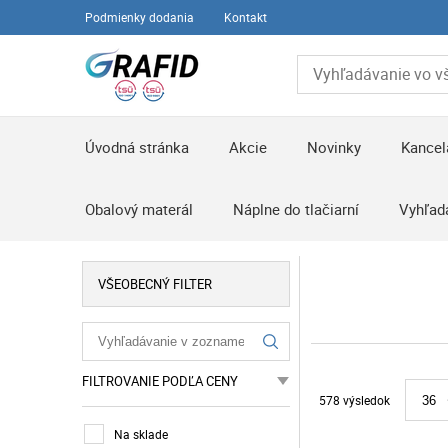
Podmienky dodania
Kontakt
Úvodná stránka
Akcie
Novinky
Kancel
Obalový materál
Náplne do tlačiarní
Vyhľad
VŠEOBECNÝ FILTER
FILTROVANIE PODĽA CENY
578 výsledok
36
Na sklade