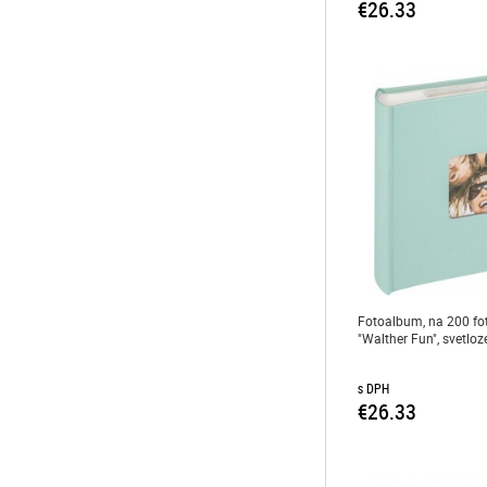
€26.33
Fotoalbum, na 200 fot
"Walther Fun", svetloz
s DPH
€26.33