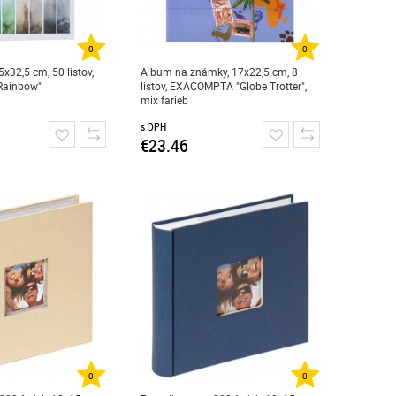
0
0
x32,5 cm, 50 listov,
Album na známky, 17x22,5 cm, 8
ainbow"
listov, EXACOMPTA "Globe Trotter",
mix farieb
s DPH
€23.46
0
0