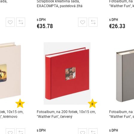
sada,
Scrapbook kreatívna sada,
Fotoalbum, na 
EXACOMPTA, pastelová žltá
"Walther Fun",
s DPH
s DPH
€35.78
€26.33
0
0
iek, 10x15 cm,
Fotoalbum, na 200 fotiek, 10x15 cm,
Fotoalbum, na 
", krémovo
"Walther Fun", červený
"Walther Fun", 
s DPH
s DPH