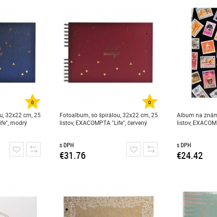
0
0
u, 32x22 cm, 25
Fotoalbum, so špirálou, 32x22 cm, 25
Album na známk
fe", modrý
listov, EXACOMPTA "Life", červený
listov, EXACOM
s DPH
s DPH
€31.76
€24.42