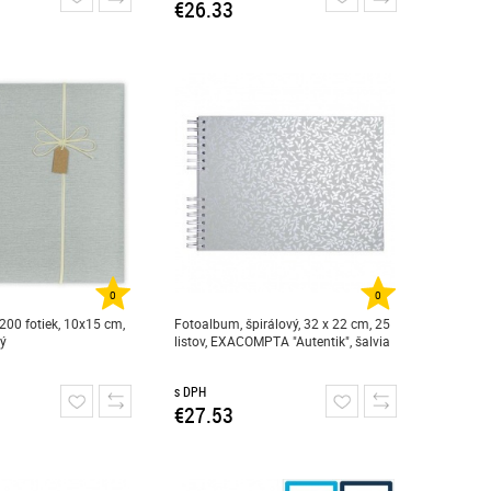
€26.33
0
0
200 fotiek, 10x15 cm,
Fotoalbum, špirálový, 32 x 22 cm, 25
vý
listov, EXACOMPTA "Autentik", šalvia
s DPH
€27.53