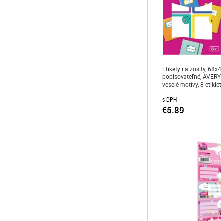
Etikety na zošity, 68
popisovateľné, AVE
veselé motívy, 8 etikie
s DPH
€5.89