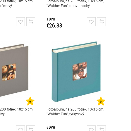
200 fotiek, 10x15 cm,
Fotoalbum, na 200 fotiek, 10x15 cm,
 krémový
"Walther Fun", tmavomodrý
s DPH
€26.33
0
0
200 fotiek, 10x15 cm,
Fotoalbum, na 200 fotiek, 10x15 cm,
sivý
"Walther Fun", tyrkysový
s DPH