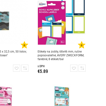
0
0
 x 32,5 cm, 50 listov,
Etikety na zošity, 68x46 mm, ručne
cean"
popisovateľné, AVERY ZWECKFORM,
farebné, 8 etikiet/bal
s DPH
€5.89