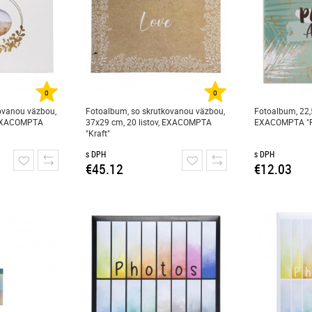
0
0
ovanou väzbou,
Fotoalbum, so skrutkovanou väzbou,
Fotoalbum, 22,5
, EXACOMPTA
37x29 cm, 20 listov, EXACOMPTA
EXACOMPTA "Pa
"Kraft"
s DPH
s DPH
€45.12
€12.03