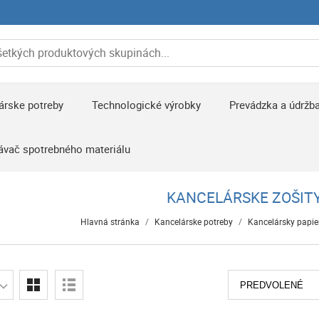
árske potreby
Technologické výrobky
Prevádzka a údržb
ávač spotrebného materiálu
KANCELÁRSKE ZOŠIT
Hlavná stránka
/
Kancelárske potreby
/
Kancelársky papie
PREDVOLENÉ