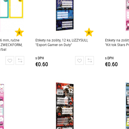
0
0
x46 mm, ručne
Etikety na zošity, 12 ks, LIZZYSULI,
Etikety na zošit
RY ZWECKFORM,
"Esport Gamer on Duty"
"Kit tok Stars P
t/bal
s DPH
s DPH
€0.60
€0.60