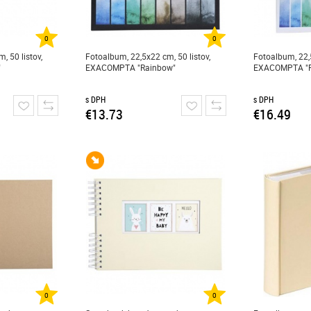
0
0
, 50 listov,
Fotoalbum, 22,5x22 cm, 50 listov,
Fotoalbum, 22,5
"
EXACOMPTA "Rainbow"
EXACOMPTA "R
s DPH
s DPH
€13.73
€16.49
0
0