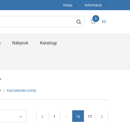
Vstup
Informácie
0
€0
a
Nábytok
Katalógy
Y
r
/
Kancelárske zošity
...
1
16
17