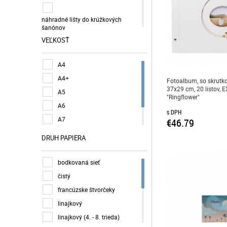
LEITZ
náhradné lišty do krúžkových
LIZZYSULI
šanónov
návštevná kniha
VEĽKOSŤ
OPTISCHOOL
poznámkový blok
PANTA PLAST
A4
scrapbook
PUKKA PAD
A4+
špirálový zošit
Fotoalbum, so skrutk
PULSE
37x29 cm, 20 listov
A5
štítok
SHKOLYARYK
"Ringflower"
A6
viazaný zošit
SIGEL
s DPH
A7
zošit
€46.79
TROIKA
B5
VICTORIA PAPER
DRUH PAPIERA
ďalšie
VIQUEL
bodkovaná sieť
čistý
francúzske štvorčeky
linajkový
linajkový (4. - 8. trieda)