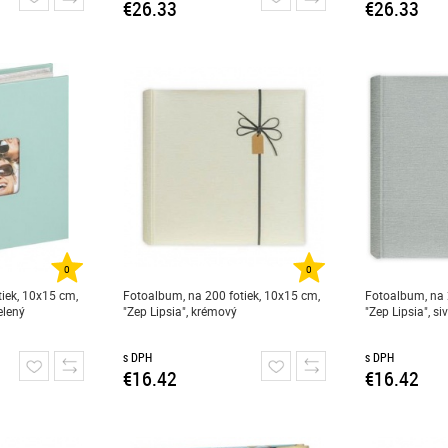
€26.33
€26.33
0
0
iek, 10x15 cm,
Fotoalbum, na 200 fotiek, 10x15 cm,
Fotoalbum, na 
elený
"Zep Lipsia", krémový
"Zep Lipsia", si
s DPH
s DPH
€16.42
€16.42