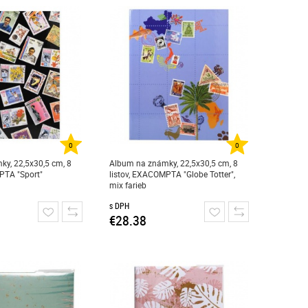
0
0
y, 22,5x30,5 cm, 8
Album na známky, 22,5x30,5 cm, 8
PTA "Sport"
listov, EXACOMPTA "Globe Totter",
mix farieb
s DPH
€28.38