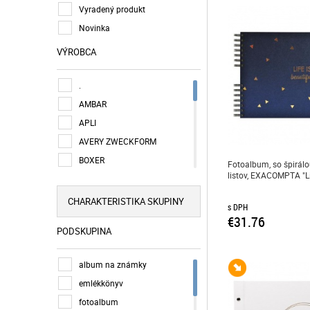
Vyradený produkt
Novinka
VÝROBCA
.
AMBAR
APLI
AVERY ZWECKFORM
BOXER
Fotoalbum, so špirálo
listov, EXACOMPTA "Li
CONCORD
COOL BY VICTORIA
CHARAKTERISTIKA SKUPINY
s DPH
ESSELTE
€31.76
PODSKUPINA
EXACOMPTA
FABER-CASTELL
album na známky
FŰZFŐI
emlékkönyv
ICO
fotoalbum
LEGO