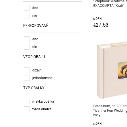
Scrapbook kreatívna 
EXACOMPTA "Kraft"
softwave
áno
textilný efekt
nie
s DPH
umelá koža
€27.53
PERFOROVANÉ
áno
nie
VZOR OBALU
dizajn
jednofarebné
TYP OBÁLKY
mäkká obálka
Fotoalbum, na 200 fot
tvrdá obálka
"Walther Fun Wedding
biely
s DPH