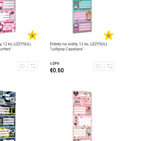
0
0
y, 12 ks, LIZZYSULI,
Etikety na zošity, 12 ks, LIZZYSULI,
urrfect"
"Lollipop Capybara"
s DPH
€0.60