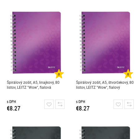
0
0
Špirálový zošit, A5, linajkový, 80
Špirálový zošit, A5, štvorčekový, 80
listov, LEITZ "Wow", fialová
listov, LEITZ "Wow", fialový
s DPH
s DPH
€8.27
€8.27