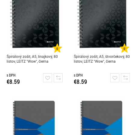
0
0
Špirálový zošit, A5, linajkový, 80
Špirálový zošit, A5, štvorčekový, 80
listov, LEITZ "Wow", čierna
listov, LEITZ "Wow", čierna
s DPH
s DPH
€8.59
€8.59