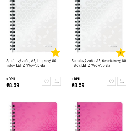
0
0
Špirálový zošit, A5, linajkový, 80
Špirálový zošit, A5, štvorčekový, 80
listov, LEITZ "Wow", biela
listov, LEITZ "Wow", biela
s DPH
s DPH
€8.59
€8.59