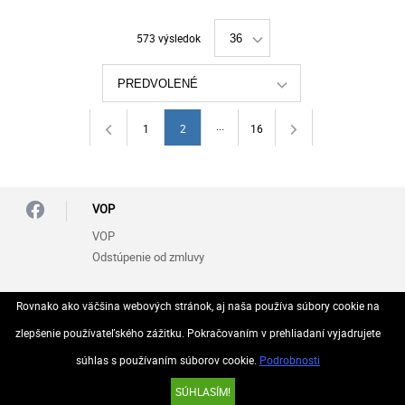
573 výsledok
36
PREDVOLENÉ
...
1
2
16
VOP
VOP
Odstúpenie od zmluvy
Zásady ochrany osobných údajov (GDPR)
Rovnako ako väčšina webových stránok, aj naša používa súbory cookie na
Vyhlásenie o ochrane osobných údajov
zlepšenie používateľského zážitku. Pokračovaním v prehliadaní vyjadrujete
súhlas s používaním súborov cookie.
Podrobnosti
© 2026 Všetky práva vyhradené..
SÚHLASÍM!