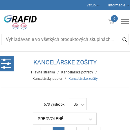
Vstup
Informácie
0
€0
KANCELÁRSKE ZOŠITY
Hlavná stránka
/
Kancelárske potreby
/
Kancelársky papier
/
Kancelárske zošity
573 výsledok
36
PREDVOLENÉ