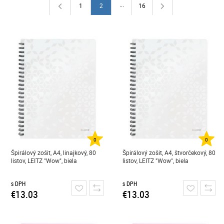
...
1
2
16
0
0
Špirálový zošit, A4, linajkový, 80
Špirálový zošit, A4, štvorčekový, 80
listov, LEITZ "Wow", biela
listov, LEITZ "Wow", biela
s DPH
s DPH
€13.03
€13.03