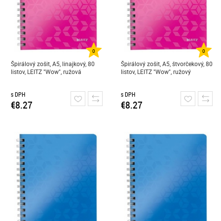
0
0
Špirálový zošit, A5, linajkový, 80
Špirálový zošit, A5, štvorčekový, 80
listov, LEITZ "Wow", ružová
listov, LEITZ "Wow", ružový
s DPH
s DPH
€8.27
€8.27