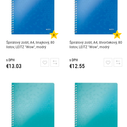
0
0
Špirálový zošit, A4, linajkový, 80
Špirálový zošit, A4, štvorčekový, 80
listov, LEITZ "Wow", modrý
listov, LEITZ "Wow", modrý
s DPH
s DPH
€13.03
€12.55