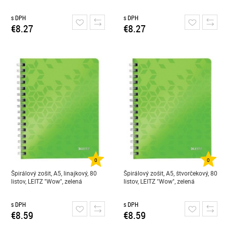
s DPH
s DPH
€8.27
€8.27
0
0
Špirálový zošit, A5, linajkový, 80
Špirálový zošit, A5, štvorčekový, 80
listov, LEITZ "Wow", zelená
listov, LEITZ "Wow", zelená
s DPH
s DPH
€8.59
€8.59