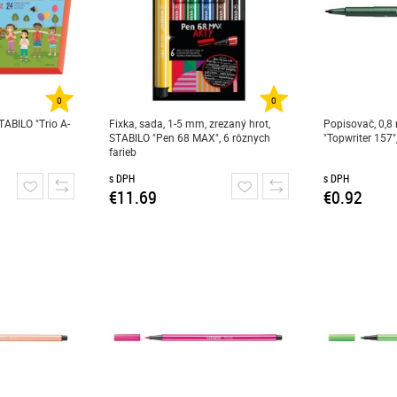
0
0
TABILO "Trio A-
Fixka, sada, 1-5 mm, zrezaný hrot,
Popisovač, 0,
STABILO "Pen 68 MAX", 6 rôznych
"Topwriter 157"
farieb
s DPH
s DPH
€11.69
€0.92