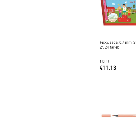
Fixky, sada, 0,7 mm, S
Z", 24 farieb
s DPH
€11.13