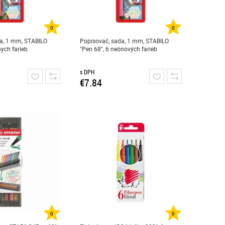
0
0
a, 1 mm, STABILO
Popisovač, sada, 1 mm, STABILO
nych farieb
"Pen 68", 6 neónových farieb
s DPH
€7.84
0
0