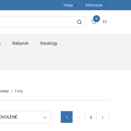
Vstup
Informácie
0
€0
a
Nábytok
Katalógy
otreby
/
Fixky
...
DVOLENÉ
1
5