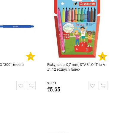
0
0
CO "300", modrá
Fixky, sada, 0,7 mm, STABILO "Trio A-
Z", 12 rôznych farieb
s DPH
€5.65