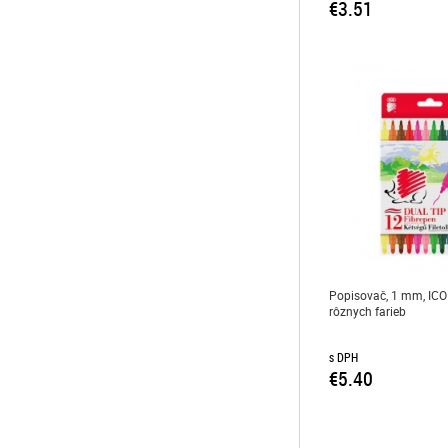
€3.51
Popisovač, 1 mm, ICO
rôznych farieb
s DPH
€5.40