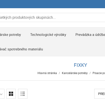
árske potreby
Technologické výrobky
Prevádzka a údržb
ávač spotrebného materiálu
FIXKY
Hlavná stránka
/
Kancelárske potreby
/
Písacie p
PRE