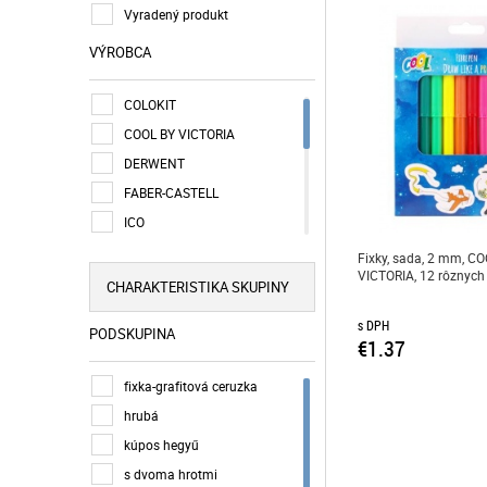
Vyradený produkt
VÝROBCA
COLOKIT
COOL BY VICTORIA
DERWENT
FABER-CASTELL
ICO
KORES
Fixky, sada, 2 mm, C
VICTORIA, 12 rôznych 
LEGO
CHARAKTERISTIKA SKUPINY
PILOT
s DPH
PODSKUPINA
SCHNEIDER
€1.37
SHARPIE
fixka-grafitová ceruzka
STABILO
hrubá
STAEDTLER
kúpos hegyű
WEDO
s dvoma hrotmi
ZEBRA