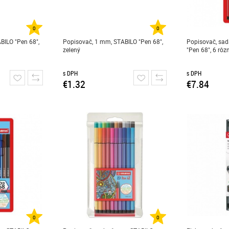
0
0
BILO "Pen 68",
Popisovač, 1 mm, STABILO "Pen 68",
Popisovač, sad
zelený
"Pen 68", 6 rôz
s DPH
s DPH
€1.32
€7.84
0
0