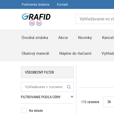
Podmienky dodania
Kontakt
Úvodná stránka
Akcie
Novinky
Kancel
Obalový materál
Náplne do tlačiarní
Vyhľad
VŠEOBECNÝ FILTER
FILTROVANIE PODĽA CENY
172 výsledok
36
Na sklade