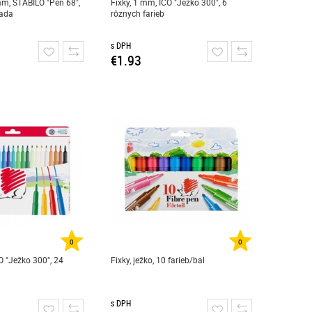
mm, STABILO "Pen 68",
Fixky, 1 mm, ICO "Ježko 300", 6
sada
rôznych farieb
s DPH
€1.93
0
0
O "Ježko 300", 24
Fixky, ježko, 10 farieb/bal
s DPH