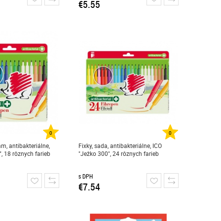
€5.55
0
0
mm, antibakteriálne,
Fixky, sada, antibakteriálne, ICO
, 18 rôznych farieb
"Ježko 300", 24 rôznych farieb
s DPH
€7.54