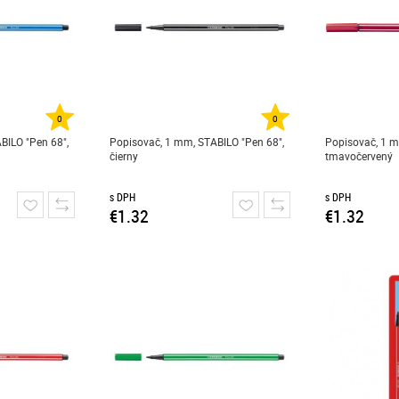
0
0
BILO "Pen 68",
Popisovač, 1 mm, STABILO "Pen 68",
Popisovač, 1 m
čierny
tmavočervený
s DPH
s DPH
€1.32
€1.32