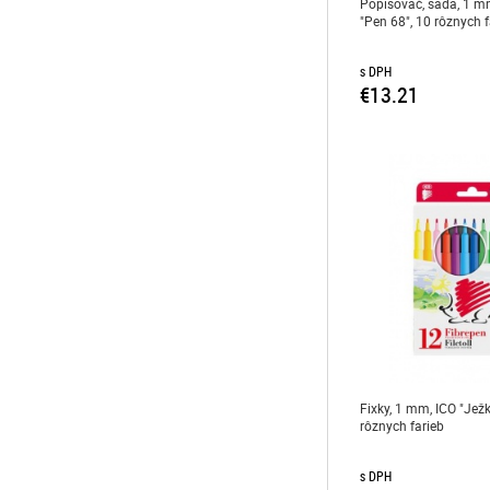
Popisovač, sada, 1 m
"Pen 68", 10 rôznych f
s DPH
€13.21
Fixky, 1 mm, ICO "Jež
rôznych farieb
s DPH