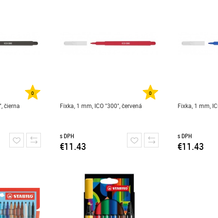
0
0
, čierna
Fixka, 1 mm, ICO "300", červená
Fixka, 1 mm, I
s DPH
s DPH
€11.43
€11.43