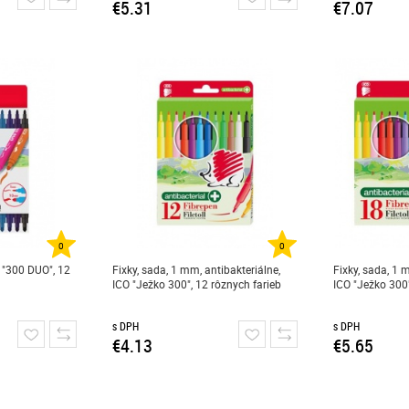
€5.31
€7.07
0
0
 "300 DUO", 12
Fixky, sada, 1 mm, antibakteriálne,
Fixky, sada, 1 
ICO "Ježko 300", 12 rôznych farieb
ICO "Ježko 300"
s DPH
s DPH
€4.13
€5.65