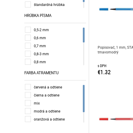
štandardná hrúbka
vágott hegyű
HRÚBKA PÍSMA
0,5-2 mm
0,6 mm
0,7 mm
Popisovač, 1 mm, STA
tmavomodrý
0,8-3 mm
0,8 mm
s DPH
0,39-0,7 mm
€1.32
FARBA ATRAMENTU
1-3 mm
1,5-2 mm
červená a odtiene
1 mm
čierna a odtiene
2-3 mm
mix
2,5 mm
modrá a odtiene
2 mm
oranžová a odtiene
3 mm
zelená a odtiene