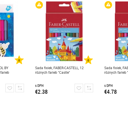
0
0
OOL BY
Sada fixiek, FABER-CASTELL, 12
Sada fixiek, F
farieb
rôznych farieb "Castle"
rôznych farieb 
s DPH
s DPH
€2.38
€4.78