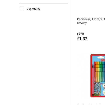
žltá a odtiene
Vyprateľné
Popisovač, 1 mm, STA
červený
s DPH
€1.32