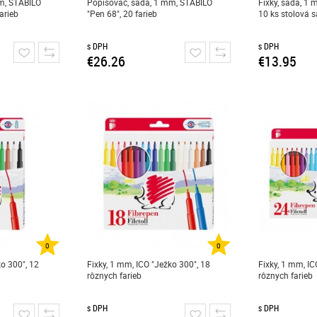
m, STABILO
Popisovač, sada, 1 mm, STABILO
Fixky, sada, 1 
arieb
"Pen 68", 20 farieb
10 ks stolová 
s DPH
s DPH
€26.26
€13.95
0
0
ko 300", 12
Fixky, 1 mm, ICO "Ježko 300", 18
Fixky, 1 mm, IC
rôznych farieb
rôznych farieb
s DPH
s DPH