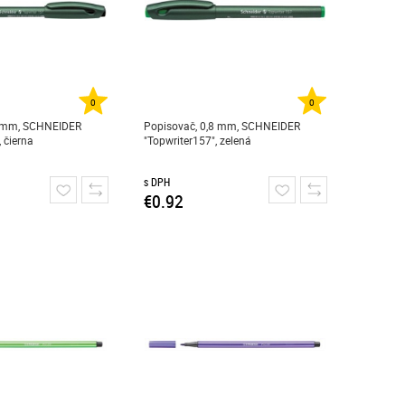
0
0
8 mm, SCHNEIDER
Popisovač, 0,8 mm, SCHNEIDER
, čierna
"Topwriter157", zelená
s DPH
€0.92