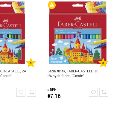
0
0
ABER-CASTELL, 24
Sada fixiek, FABER-CASTELL, 36
"Castle"
rôznych farieb "Castle"
s DPH
€7.16