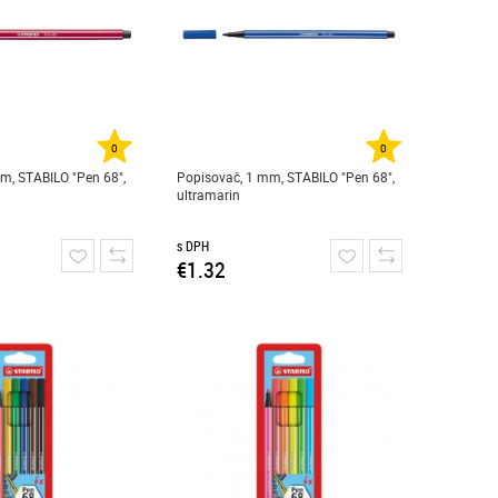
0
0
m, STABILO "Pen 68",
Popisovač, 1 mm, STABILO "Pen 68",
ultramarin
s DPH
€1.32