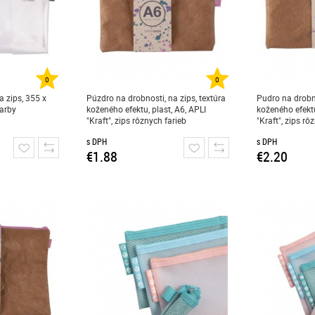
0
0
a zips, 355 x
Púzdro na drobnosti, na zips, textúra
Pudro na drobno
farby
koženého efektu, plast, A6, APLI
koženého efektu
"Kraft", zips rôznych farieb
"Kraft", zips rô
s DPH
s DPH
€1.88
€2.20