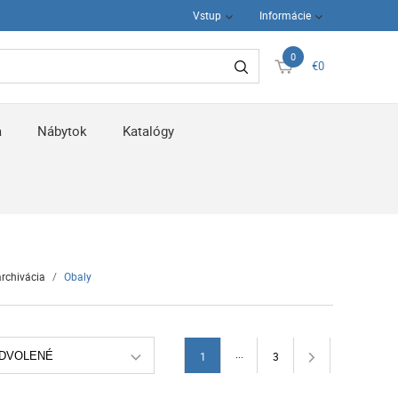
Vstup
Informácie
0
€0
a
Nábytok
Katalógy
archivácia
/
Obaly
...
DVOLENÉ
1
3