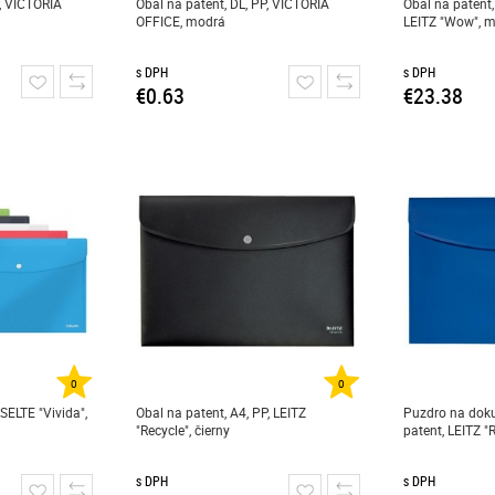
P, VICTORIA
Obal na patent, DL, PP, VICTORIA
Obal na patent,
OFFICE, modrá
LEITZ "Wow", mi
s DPH
s DPH
€0.63
€23.38
0
0
SELTE "Vivida",
Obal na patent, A4, PP, LEITZ
Puzdro na doku
"Recycle", čierny
patent, LEITZ "
s DPH
s DPH