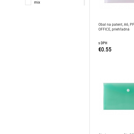
mix
modrá a odtiene
priesvitná
Obal na patent, A6, P
ružová a odtiene
OFFICE, priehľadná
sivá a odtiene
so vzorom
s DPH
€0.55
zelená a odtiene
žltá a odtiene