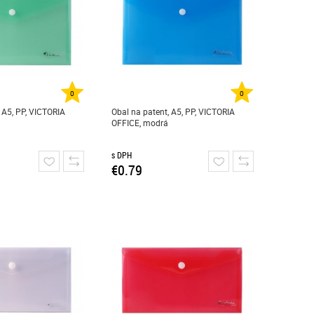
0
0
 A5, PP, VICTORIA
Obal na patent, A5, PP, VICTORIA
OFFICE, modrá
s DPH
€0.79