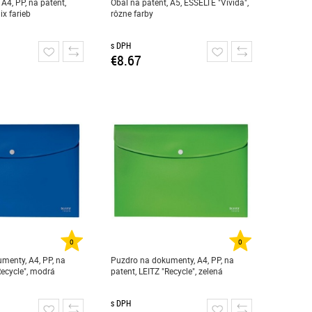
 A4, PP, na patent,
Obal na patent, A5, ESSELTE "Vivida",
x farieb
rôzne farby
s DPH
€8.67
0
0
menty, A4, PP, na
Puzdro na dokumenty, A4, PP, na
Recycle", modrá
patent, LEITZ "Recycle", zelená
s DPH