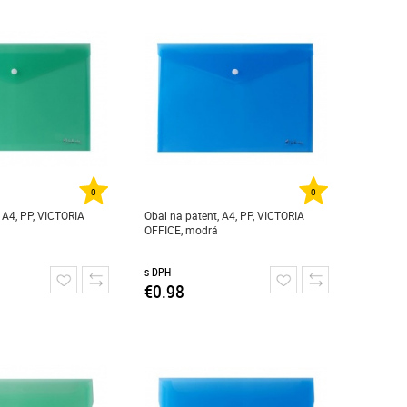
0
0
 A4, PP, VICTORIA
Obal na patent, A4, PP, VICTORIA
OFFICE, modrá
s DPH
€0.98