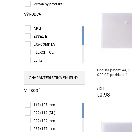
Vyradený produkt
VÝROBCA
APLI
ESSELTE
EXACOMPTA
FLEXOFFICE
LEITZ
PANTA PLAST
Obal na patent, A4, P
OFFICE, priehľadná
RAPESCO
CHARAKTERISTIKA SKUPINY
REXEL
s DPH
VEĽKOSŤ
VICTORIA OFFICE
€0.98
VIQUEL
168x125 mm
220x110 (DL)
230x130 mm
235x175 mm