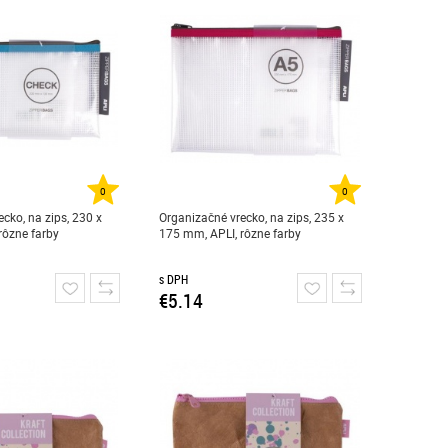
0
0
cko, na zips, 230 x
Organizačné vrecko, na zips, 235 x
rôzne farby
175 mm, APLI, rôzne farby
s DPH
€5.14