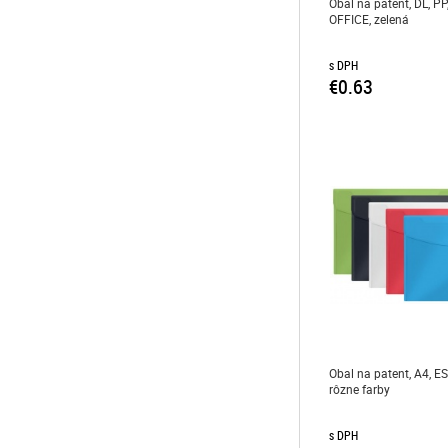
Obal na patent, DL, P
OFFICE, zelená
s DPH
€0.63
Obal na patent, A4, ES
rôzne farby
s DPH