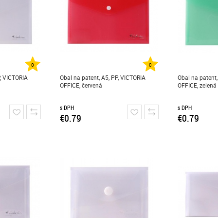
0
0
P, VICTORIA
Obal na patent, A5, PP, VICTORIA
Obal na patent,
OFFICE, červená
OFFICE, zelená
s DPH
s DPH
€0.79
€0.79