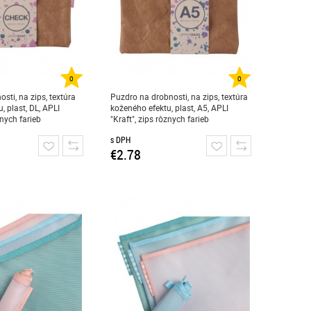
0
0
sti, na zips, textúra
Puzdro na drobnosti, na zips, textúra
, plast, DL, APLI
koženého efektu, plast, A5, APLI
znych farieb
"Kraft", zips rôznych farieb
s DPH
€2.78