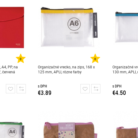
0
0
 A4, PP, na
Organizačné vrecko, na zips, 168 x
Organizačné vre
", červená
125 mm, APLI, rôzne farby
130 mm, APLI, 
s DPH
s DPH
€3.89
€4.50