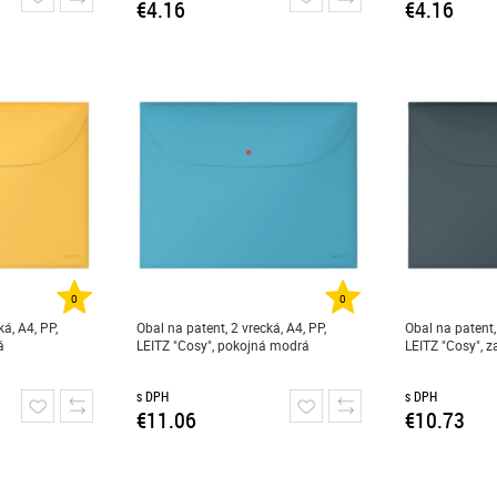
€4.16
€4.16
0
0
ká, A4, PP,
Obal na patent, 2 vrecká, A4, PP,
Obal na patent, 
á
LEITZ "Cosy", pokojná modrá
LEITZ "Cosy", 
s DPH
s DPH
€11.06
€10.73