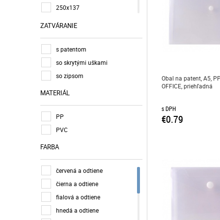
250x137
355x255 mm
ZATVÁRANIE
A3
A4
s patentom
A4+
so skrytými uškami
A5
so zipsom
Obal na patent, A5, P
OFFICE, priehľadná
A6
MATERIÁL
A7
s DPH
PP
€0.79
PVC
FARBA
červená a odtiene
čierna a odtiene
fialová a odtiene
hnedá a odtiene