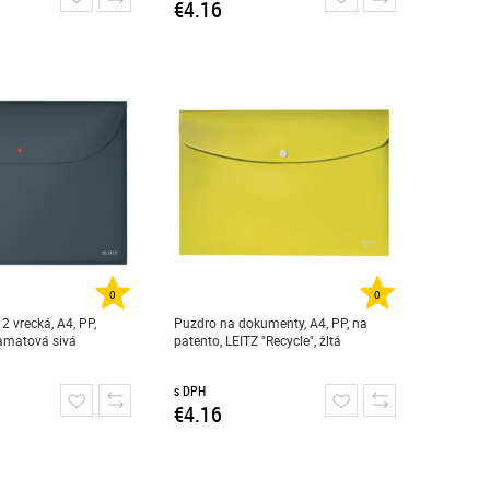
€4.16
0
0
2 vrecká, A4, PP,
Puzdro na dokumenty, A4, PP, na
zamatová sivá
patento, LEITZ "Recycle", žltá
s DPH
€4.16