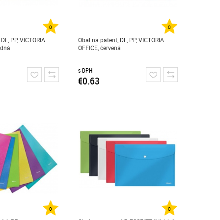
0
0
 DL, PP, VICTORIA
Obal na patent, DL, PP, VICTORIA
adná
OFFICE, červená
s DPH
€0.63
0
0