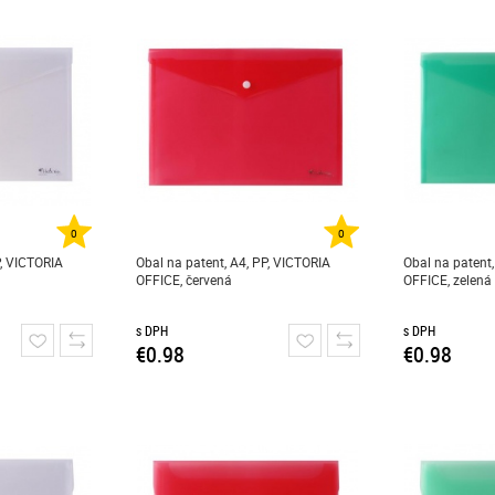
0
0
P, VICTORIA
Obal na patent, A4, PP, VICTORIA
Obal na patent,
OFFICE, červená
OFFICE, zelená
s DPH
s DPH
€0.98
€0.98