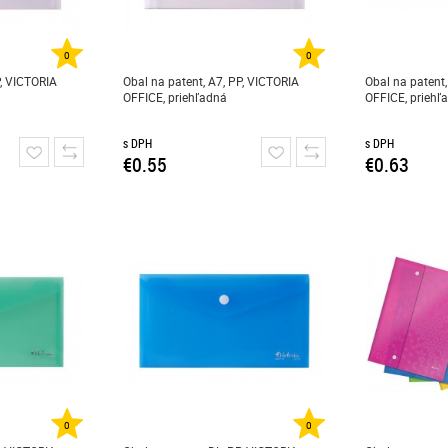
0
0
P, VICTORIA
Obal na patent, A7, PP, VICTORIA
Obal na patent,
OFFICE, priehľadná
OFFICE, priehľ
s DPH
s DPH
€0.55
€0.63
0
0