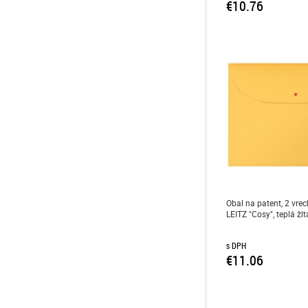
€10.76
Obal na patent, 2 vrec
LEITZ "Cosy", teplá žlt
s DPH
€11.06